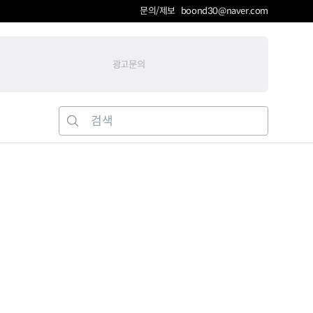
문의/제보 boond30@naver.com
광고문의