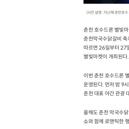
(사진 설명 : 지난해 춘천호
춘천 호수드론 별빛마켓
춘천막국수닭갈비 축제
따르면 26일부터 27
별빛마켓이 개최된다.
이번 춘천 호수드론 
운영된다. 먼저 밤 9
춘천 대표 야간 관광
올해도 춘천 막국수닭갈
쇼와 함께 로맨틱한 