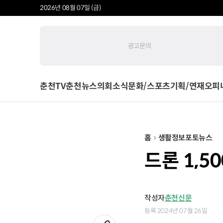
2026년 08월 07일 (금)
광고문의
춘천TV
춘천뉴스
의회소식
문화/스포츠
기획/연재
오피
홈
생활정보
포토뉴스
드론 1,5
작성자
춘천신문
등록 2024년 07월 26일