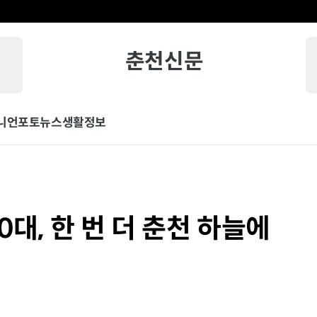
춘천신문
니언
포토뉴스
생활정보
00대, 한 번 더 춘천 하늘에