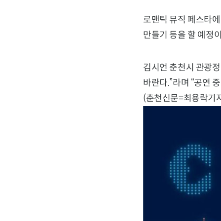
로맨틱 뮤직 페스타에
만들기 등을 할 예정이
김시언 춘천시 관광정책
바란다.”라며 “공연 
(춘천신문=최용락기자