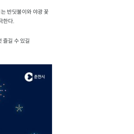
는 반딧불이와 야광 꽃
극한다.
 즐길 수 있길