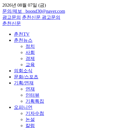
2026년 08월 07일 (금)
문의/제보 boond30@naver.com
광고문의
춘천신문
광고문의
춘천신문
춘천TV
춘천뉴스
정치
사회
경제
교육
의회소식
문화/스포츠
기획/연재
연재
인터뷰
기획특집
오피니언
기자수첩
논설
칼럼