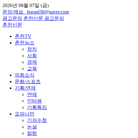
2026년 08월 07일 (금)
문의/제보 boond30@naver.com
광고문의
춘천신문
광고문의
춘천신문
춘천TV
춘천뉴스
정치
사회
경제
교육
의회소식
문화/스포츠
기획/연재
연재
인터뷰
기획특집
오피니언
기자수첩
논설
칼럼