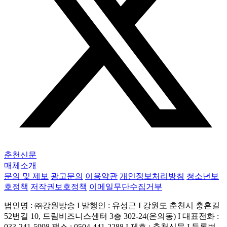
춘천신문
매체소개
문의 및 제보
광고문의
이용약관
개인정보처리방침
청소년보
호정책
저작권보호정책
이메일무단수집거부
법인명 : ㈜강원방송 I 발행인 : 유성근 I 강원도 춘천시 충혼길
52번길 10, 드림비즈니스센터 3층 302-24(온의동) I 대표전화 :
033-241-5998 팩스 : 0504-441-2288 I 제호 : 춘천신문 I 등록번