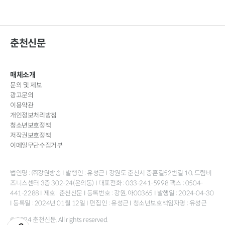
춘천신문
매체소개
문의 및 제보
광고문의
이용약관
개인정보처리방침
청소년보호정책
저작권보호정책
이메일무단수집거부
법인명 : ㈜강원방송 I 발행인 : 유성근 I 강원도 춘천시 충혼길52번길 10, 드림비
즈니스센터 3층 302-24(온의동) I 대표전화 : 033-241-5998 팩스 : 0504-
441-2288 I 제호 : 춘천신문 I 등록번호 : 강원, 아00365 I 발행일 : 2024-04-30
I 등록일 : 2024년 01월 12일 I 편집인 : 유성근 I 청소년보호책임자명 : 유성근
© 2024 춘천신문. All rights reserved.