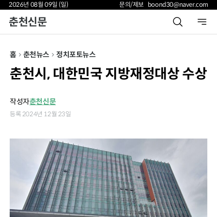
2026년 08월 09일 (일)
문의/제보 boond30@naver.com
춘천신문
홈
춘천뉴스
정치
포토뉴스
춘천시, 대한민국 지방재정대상 수상
작성자
춘천신문
등록 2024년 12월 23일