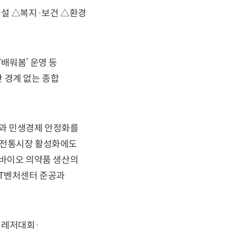
건설 △복지·보건 △환경
배워봄’ 운영 등
 경계 없는 종합
과 민생경제 안정화를
 전통시장 활성화에도
 바이오 의약품 생산의
CT벤처센터 준공과
제레저대회·