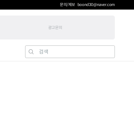
문의/제보 boond30@naver.com
광고문의