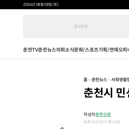
2026년 08월 08일 (토)
광고문의
춘천TV
춘천뉴스
의회소식
문화/스포츠
기획/연재
오피
홈
춘천뉴스
사회
생활
춘천시 민
작성자
춘천신문
등록 2025년 07월 01일