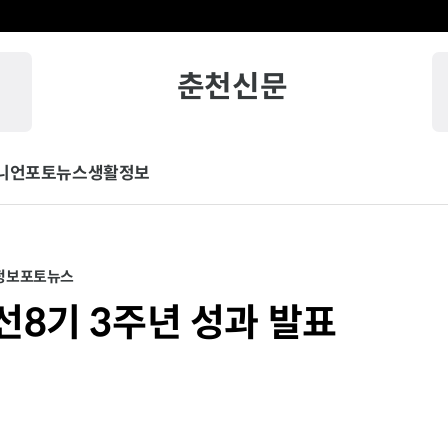
춘천신문
니언
포토뉴스
생활정보
정보
포토뉴스
선8기 3주년 성과 발표