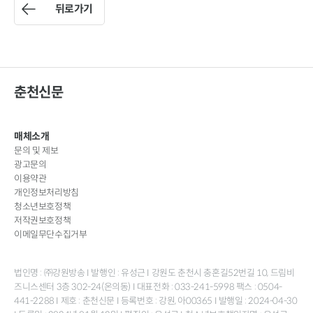
뒤로가기
춘천신문
매체소개
문의 및 제보
광고문의
이용약관
개인정보처리방침
청소년보호정책
저작권보호정책
이메일무단수집거부
법인명 : ㈜강원방송 I 발행인 : 유성근 I 강원도 춘천시 충혼길52번길 10, 드림비
즈니스센터 3층 302-24(온의동) I 대표전화 : 033-241-5998 팩스 : 0504-
441-2288 I 제호 : 춘천신문 I 등록번호 : 강원, 아00365 I 발행일 : 2024-04-30