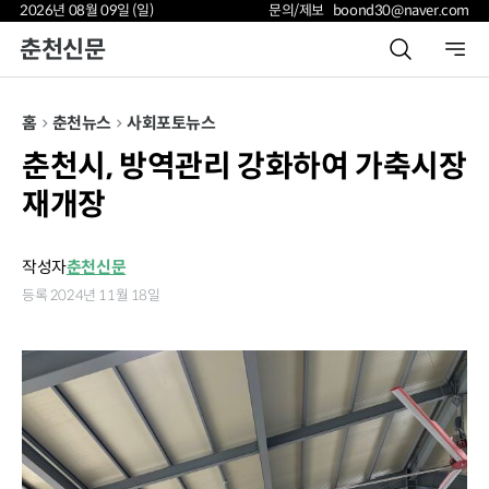
2026년 08월 09일 (일)
문의/제보 boond30@naver.com
춘천신문
홈
춘천뉴스
사회
포토뉴스
춘천시, 방역관리 강화하여 가축시장
재개장
작성자
춘천신문
등록 2024년 11월 18일