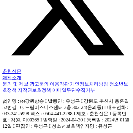
춘천신문
매체소개
문의 및 제보
광고문의
이용약관
개인정보처리방침
청소년보
호정책
저작권보호정책
이메일무단수집거부
법인명 : ㈜강원방송 I 발행인 : 유성근 I 강원도 춘천시 충혼길
52번길 10, 드림비즈니스센터 3층 302-24(온의동) I 대표전화 :
033-241-5998 팩스 : 0504-441-2288 I 제호 : 춘천신문 I 등록번
호 : 강원, 아00365 I 발행일 : 2024-04-30 I 등록일 : 2024년 01월
12일 I 편집인 : 유성근 I 청소년보호책임자명 : 유성근