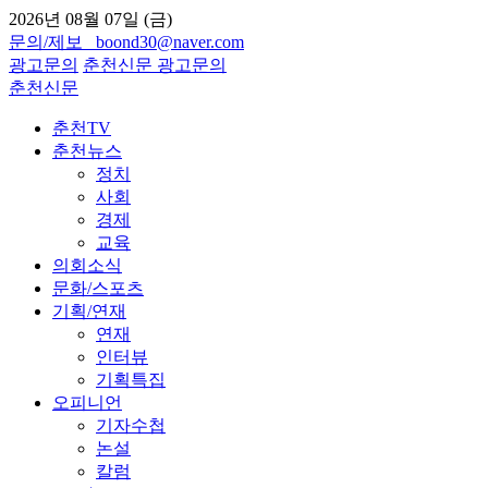
2026년 08월 07일 (금)
문의/제보 boond30@naver.com
광고문의
춘천신문
광고문의
춘천신문
춘천TV
춘천뉴스
정치
사회
경제
교육
의회소식
문화/스포츠
기획/연재
연재
인터뷰
기획특집
오피니언
기자수첩
논설
칼럼