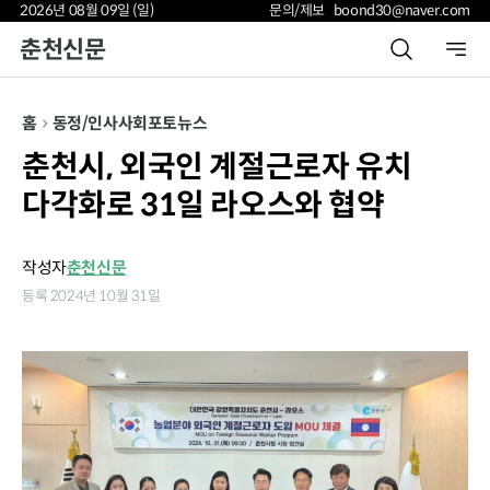
2026년 08월 09일 (일)
문의/제보 boond30@naver.com
춘천신문
홈
동정/인사
사회
포토뉴스
춘천시, 외국인 계절근로자 유치
다각화로 31일 라오스와 협약
작성자
춘천신문
등록 2024년 10월 31일