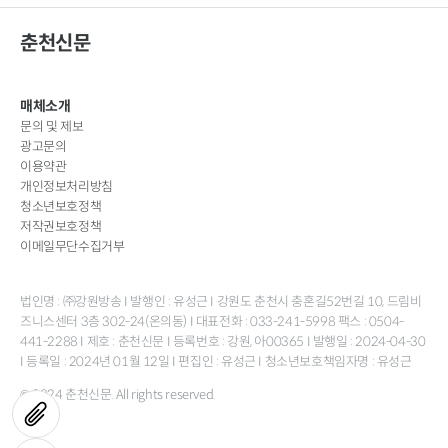
춘천신문
매체소개
문의 및 제보
광고문의
이용약관
개인정보처리방침
청소년보호정책
저작권보호정책
이메일무단수집거부
법인명 : ㈜강원방송 I 발행인 : 유성근 I 강원도 춘천시 충혼길52번길 10, 드림비
즈니스센터 3층 302-24(온의동) I 대표전화 : 033-241-5998 팩스 : 0504-
441-2288 I 제호 : 춘천신문 I 등록번호 : 강원, 아00365 I 발행일 : 2024-04-30
I 등록일 : 2024년 01월 12일 I 편집인 : 유성근 I 청소년보호책임자명 : 유성근
© 2024 춘천신문. All rights reserved.