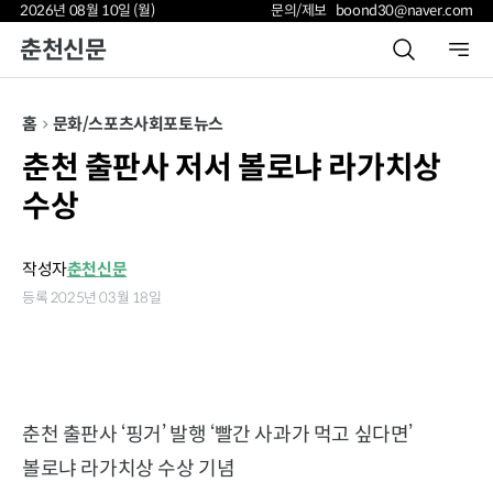
2026년 08월 10일 (월)
문의/제보 boond30@naver.com
춘천신문
홈
문화/스포츠
사회
포토뉴스
춘천 출판사 저서 볼로냐 라가치상
수상
작성자
춘천신문
등록 2025년 03월 18일
춘천 출판사 ‘핑거’ 발행 ‘빨간 사과가 먹고 싶다면’
볼로냐 라가치상 수상 기념