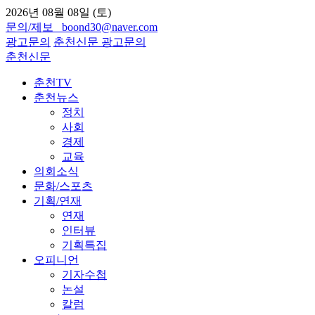
2026년 08월 08일 (토)
문의/제보 boond30@naver.com
광고문의
춘천신문
광고문의
춘천신문
춘천TV
춘천뉴스
정치
사회
경제
교육
의회소식
문화/스포츠
기획/연재
연재
인터뷰
기획특집
오피니언
기자수첩
논설
칼럼