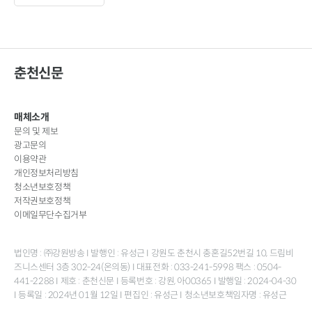
춘천신문
매체소개
문의 및 제보
광고문의
이용약관
개인정보처리방침
청소년보호정책
저작권보호정책
이메일무단수집거부
법인명 : ㈜강원방송 I 발행인 : 유성근 I 강원도 춘천시 충혼길52번길 10, 드림비
즈니스센터 3층 302-24(온의동) I 대표전화 : 033-241-5998 팩스 : 0504-
441-2288 I 제호 : 춘천신문 I 등록번호 : 강원, 아00365 I 발행일 : 2024-04-30
I 등록일 : 2024년 01월 12일 I 편집인 : 유성근 I 청소년보호책임자명 : 유성근