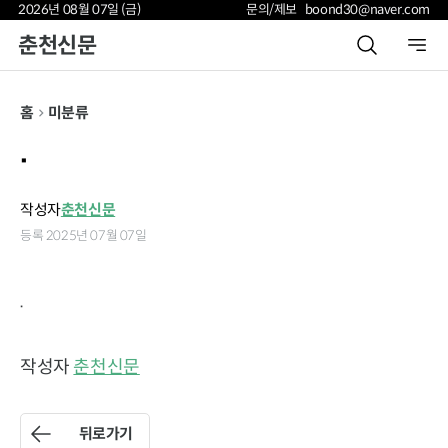
2026년 08월 07일 (금)
문의/제보 boond30@naver.com
춘천신문
홈
미분류
.
작성자
춘천신문
등록 2025년 07월 07일
.
작성자
춘천신문
뒤로가기