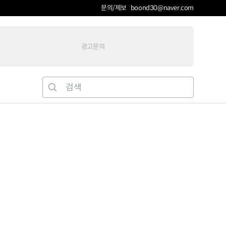
문의/제보 boond30@naver.com
광고문의