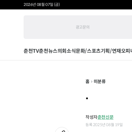
2026년 08월 07일 (금)
광고문의
춘천TV
춘천뉴스
의회소식
문화/스포츠
기획/연재
오피
홈
미분류
.
작성자
춘천신문
등록 2025년 08월 19일