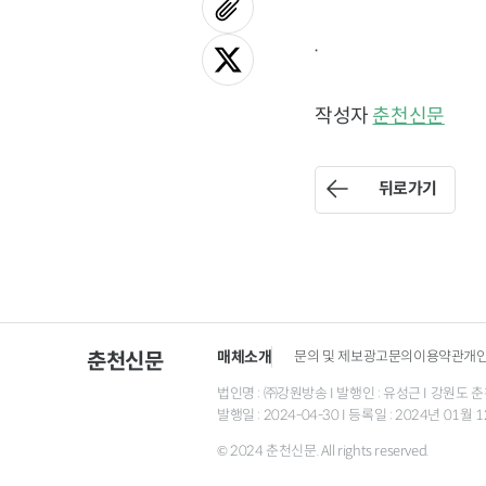
.
작성자
춘천신문
뒤로가기
매체소개
문의 및 제보
광고문의
이용약관
개
춘천신문
법인명 : ㈜강원방송 I 발행인 : 유성근 I 강원도 춘천시
발행일 : 2024-04-30 I 등록일 : 2024년 01
© 2024 춘천신문. All rights reserved.