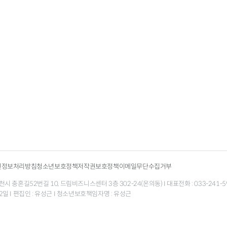
인정보처리방침
청소년보호정책
저작권보호정책
이메일무단수집거부
 충혼길52번길 10, 드림비즈니스센터 3층 302-24(온의동) I 대표전화 : 033-241-5998 팩
월 12일 I 편집인 : 유성근 I 청소년보호책임자명 : 유성근