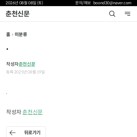
2026년 08월 08일 (토)
문의/제보 boond30@naver.com
춘천신문
홈
미분류
.
작성자
춘천신문
등록 2025년 08월 19일
.
작성자
춘천신문
뒤로가기