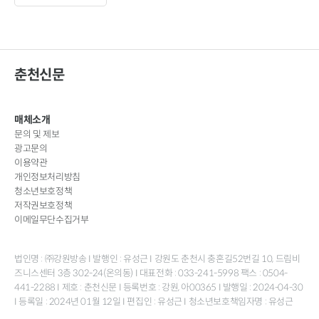
춘천신문
매체소개
문의 및 제보
광고문의
이용약관
개인정보처리방침
청소년보호정책
저작권보호정책
이메일무단수집거부
법인명 : ㈜강원방송 I 발행인 : 유성근 I 강원도 춘천시 충혼길52번길 10, 드림비
즈니스센터 3층 302-24(온의동) I 대표전화 : 033-241-5998 팩스 : 0504-
441-2288 I 제호 : 춘천신문 I 등록번호 : 강원, 아00365 I 발행일 : 2024-04-30
I 등록일 : 2024년 01월 12일 I 편집인 : 유성근 I 청소년보호책임자명 : 유성근