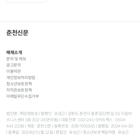
춘천신문
매체소개
문의 및 제보
광고문의
이용약관
개인정보처리방침
청소년보호정책
저작권보호정책
이메일무단수집거부
법인명 : ㈜강원방송 I 발행인 : 유성근 I 강원도 춘천시 충혼길52번길 10, 드림비
즈니스센터 3층 302-24(온의동) I 대표전화 : 033-241-5998 팩스 : 0504-
441-2288 I 제호 : 춘천신문 I 등록번호 : 강원, 아00365 I 발행일 : 2024-04-30
I 등록일 : 2024년 01월 12일 I 편집인 : 유성근 I 청소년보호책임자명 : 유성근