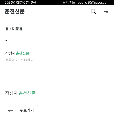
2026년 08월 06일 (목)
문의/제보 boond30@naver.com
춘천신문
홈
미분류
.
작성자
춘천신문
등록 2025년 08월 26일
.
작성자
춘천신문
뒤로가기