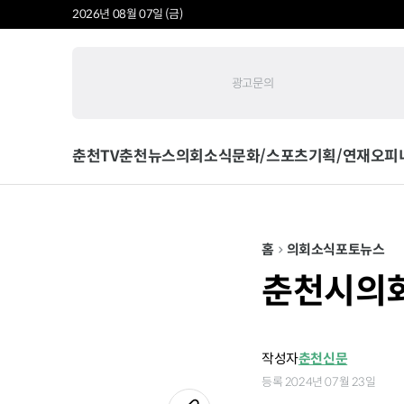
2026년 08월 07일 (금)
광고문의
춘천TV
춘천뉴스
의회소식
문화/스포츠
기획/연재
오피
홈
의회소식
포토뉴스
춘천시의회
작성자
춘천신문
등록 2024년 07월 23일