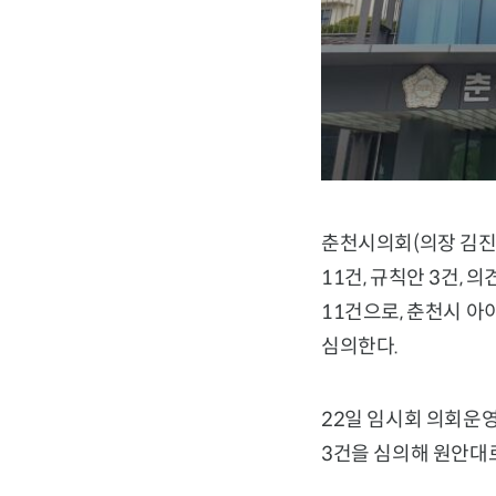
춘천시의회(의장 김진호
11건, 규칙안 3건,
11건으로, 춘천시 아
심의한다.
22일 임시회 의회운
3건을 심의해 원안대