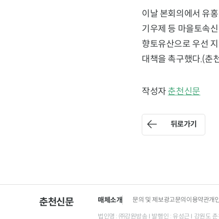
이날 본회의에서 유홍규
기우제 등 마을토속신앙
향토유산으로 우선 지
대책을 촉구했다.(춘
작성자
춘천신문
뒤로가기
매체소개
문의 및 제보
광고문의
이용약관
개
춘천신문
법인명 : ㈜강원방송 I 발행인 : 유성근 I 강원도 춘천시