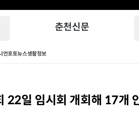
춘천신문
니언
포토뉴스
생활정보
 22일 임시회 개회해 17개 