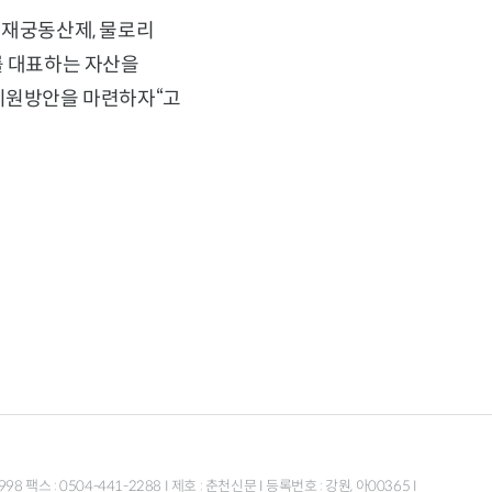
 재궁동산제, 물로리
를 대표하는 자산을
 지원방안을 마련하자“고
스 : 0504-441-2288 I 제호 : 춘천신문 I 등록번호 : 강원, 아00365 I