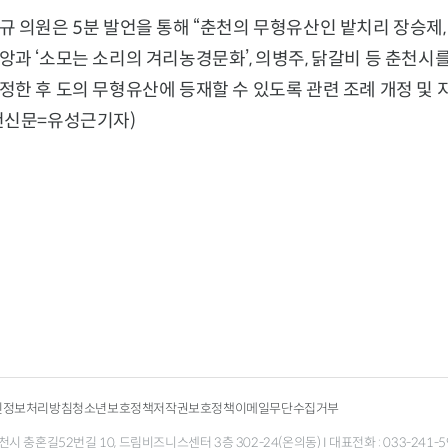
 의원은 5분 발언을 통해 “춘천의 무형유산인 밭치리 장승제,
과 ‘소모는 소리의 겨리농경문화’, 의병주, 닭갈비 등 춘천시
정한 후 도의 무형유산에 등재할 수 있도록 관련 조례 개정 및
천신문=유성근기자)
인정보처리방침
청소년보호정책
저작권보호정책
이메일무단수집거부
 충혼길52번길 10, 드림비즈니스센터 3층 302-24(온의동) I 대표전화 : 033-241-5998 팩