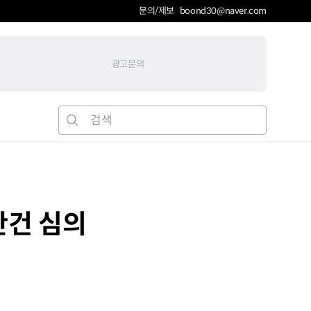
문의/제보 boond30@naver.com
광고문의
안건 심의