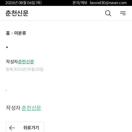
2026년 08월 06일 (목)
문의/제보 boond30@naver.com
춘천신문
홈
미분류
.
작성자
춘천신문
등록 2025년 09월 03일
.
작성자
춘천신문
뒤로가기