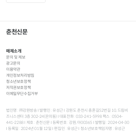
춘천신문
매체소개
문의 및 제보
광고문의
이용약관
개인정보처리방침
청소년보호정책
저작권보호정책
이메일무단수집거부
법인명 : ㈜강원방송 I 발행인 : 유성근 I 강원도 춘천시 충혼길52번길 10, 드림비
즈니스센터 3층 302-24(온의동) I 대표전화 : 033-241-5998 팩스 : 0504-
441-2288 I 제호 : 춘천신문 I 등록번호 : 강원, 아00365 I 발행일 : 2024-04-30
I 등록일 : 2024년 01월 12일 I 편집인 : 유성근 I 청소년보호책임자명 : 유성근