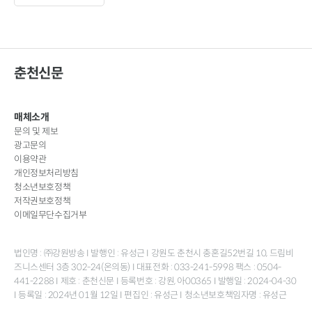
춘천신문
매체소개
문의 및 제보
광고문의
이용약관
개인정보처리방침
청소년보호정책
저작권보호정책
이메일무단수집거부
법인명 : ㈜강원방송 I 발행인 : 유성근 I 강원도 춘천시 충혼길52번길 10, 드림비
즈니스센터 3층 302-24(온의동) I 대표전화 : 033-241-5998 팩스 : 0504-
441-2288 I 제호 : 춘천신문 I 등록번호 : 강원, 아00365 I 발행일 : 2024-04-30
I 등록일 : 2024년 01월 12일 I 편집인 : 유성근 I 청소년보호책임자명 : 유성근