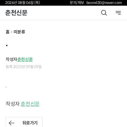
2026년 08월 06일 (목)
문의/제보 boond30@naver.com
춘천신문
홈
미분류
.
작성자
춘천신문
등록 2025년 09월 09일
.
작성자
춘천신문
뒤로가기