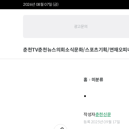
2026년 08월 07일 (금)
광고문의
춘천TV
춘천뉴스
의회소식
문화/스포츠
기획/연재
오피
홈
미분류
.
작성자
춘천신문
등록 2025년 09월 17일