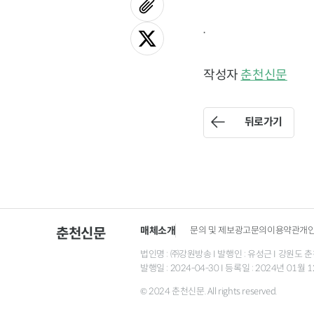
.
작성자
춘천신문
뒤로가기
매체소개
문의 및 제보
광고문의
이용약관
개
춘천신문
법인명 : ㈜강원방송 I 발행인 : 유성근 I 강원도 춘천시
발행일 : 2024-04-30 I 등록일 : 2024년 01
© 2024 춘천신문. All rights reserved.