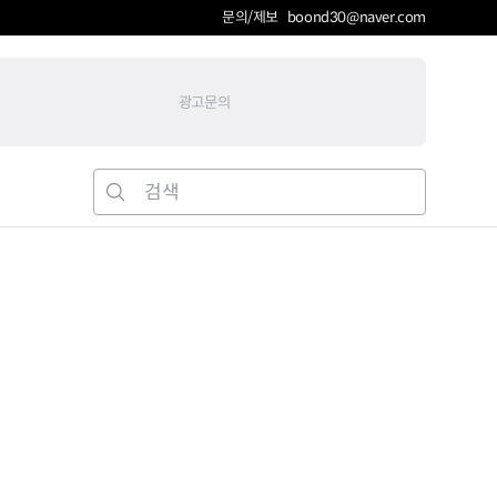
문의/제보 boond30@naver.com
광고문의