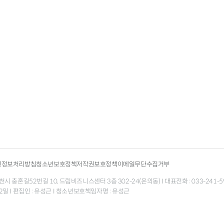
인정보처리방침
청소년보호정책
저작권보호정책
이메일무단수집거부
 충혼길52번길 10, 드림비즈니스센터 3층 302-24(온의동) I 대표전화 : 033-241-5998 팩
월 12일 I 편집인 : 유성근 I 청소년보호책임자명 : 유성근