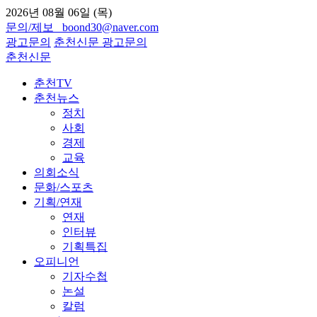
2026년 08월 06일 (목)
문의/제보 boond30@naver.com
광고문의
춘천신문
광고문의
춘천신문
춘천TV
춘천뉴스
정치
사회
경제
교육
의회소식
문화/스포츠
기획/연재
연재
인터뷰
기획특집
오피니언
기자수첩
논설
칼럼