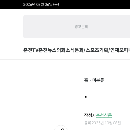
2026년 08월 06일 (목)
광고문의
춘천TV
춘천뉴스
의회소식
문화/스포츠
기획/연재
오피
홈
미분류
.
작성자
춘천신문
등록 2025년 10월 08일