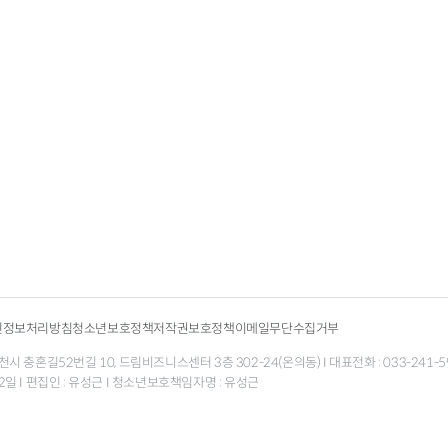
인정보처리방침
청소년보호정책
저작권보호정책
이메일무단수집거부
 충혼길52번길 10, 드림비즈니스센터 3층 302-24(온의동) I 대표전화 : 033-241-5998 팩
월 12일 I 편집인 : 유성근 I 청소년보호책임자명 : 유성근