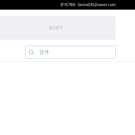
문의/제보 boond30@naver.com
광고문의