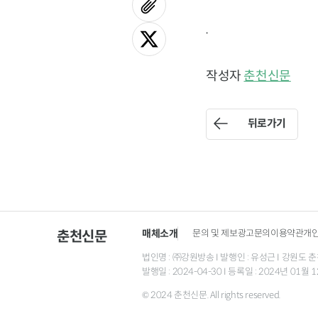
.
작성자
춘천신문
뒤로가기
매체소개
문의 및 제보
광고문의
이용약관
개
춘천신문
법인명 : ㈜강원방송 I 발행인 : 유성근 I 강원도 춘천시
발행일 : 2024-04-30 I 등록일 : 2024년 01
© 2024 춘천신문. All rights reserved.