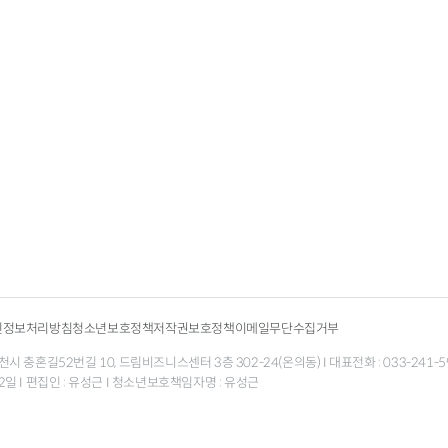
인정보처리방침
청소년보호정책
저작권보호정책
이메일무단수집거부
 충혼길52번길 10, 드림비즈니스센터 3층 302-24(온의동) I 대표전화 : 033-241-5998 팩
월 12일 I 편집인 : 유성근 I 청소년보호책임자명 : 유성근