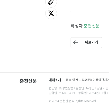
.
작성자
춘천신문
뒤로가기
매체소개
문의 및 제보
광고문의
이용약관
개
춘천신문
법인명 : ㈜강원방송 I 발행인 : 유성근 I 강원도 춘천시
발행일 : 2024-04-30 I 등록일 : 2024년 01
© 2024 춘천신문. All rights reserved.