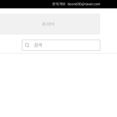
문의/제보 boond30@naver.com
광고문의