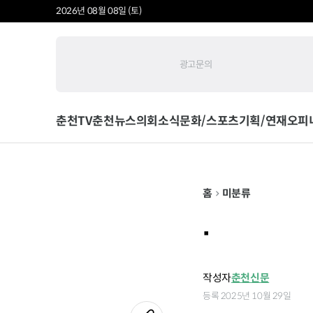
2026년 08월 08일 (토)
광고문의
춘천TV
춘천뉴스
의회소식
문화/스포츠
기획/연재
오피
홈
미분류
.
작성자
춘천신문
등록 2025년 10월 29일