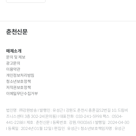
춘천신문
매체소개
문의 및 제보
광고문의
이용약관
개인정보처리방침
청소년보호정책
저작권보호정책
이메일무단수집거부
법인명 : ㈜강원방송 I 발행인 : 유성근 I 강원도 춘천시 충혼길52번길 10, 드림비
즈니스센터 3층 302-24(온의동) I 대표전화 : 033-241-5998 팩스 : 0504-
441-2288 I 제호 : 춘천신문 I 등록번호 : 강원, 아00365 I 발행일 : 2024-04-30
I 등록일 : 2024년 01월 12일 I 편집인 : 유성근 I 청소년보호책임자명 : 유성근