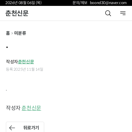
2026년 08월 06일 (목)
문의/제보 boond30@naver.com
춘천신문
홈
미분류
.
작성자
춘천신문
등록 2025년 11월 14일
.
작성자
춘천신문
뒤로가기