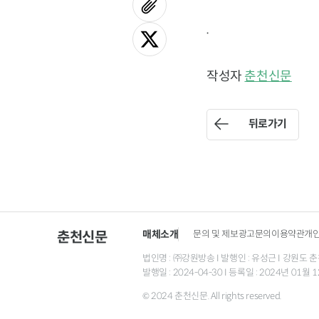
.
작성자
춘천신문
뒤로가기
매체소개
문의 및 제보
광고문의
이용약관
개
춘천신문
법인명 : ㈜강원방송 I 발행인 : 유성근 I 강원도 춘천시
발행일 : 2024-04-30 I 등록일 : 2024년 01
© 2024 춘천신문. All rights reserved.