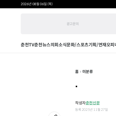
2026년 08월 06일 (목)
광고문의
춘천TV
춘천뉴스
의회소식
문화/스포츠
기획/연재
오피
홈
미분류
.
작성자
춘천신문
등록 2025년 11월 27일