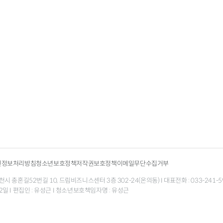
인정보처리방침
청소년보호정책
저작권보호정책
이메일무단수집거부
 충혼길52번길 10, 드림비즈니스센터 3층 302-24(온의동) I 대표전화 : 033-241-5998 팩
월 12일 I 편집인 : 유성근 I 청소년보호책임자명 : 유성근