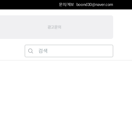
문의/제보 boond30@naver.com
광고문의