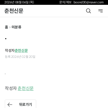
2026년 08월 06일 (목)
문의/제보 boond30@naver.com
춘천신문
홈
미분류
.
작성자
춘천신문
등록 2026년 02월 20일
.
작성자
춘천신문
뒤로가기