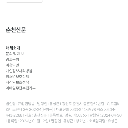
춘천신문
매체소개
문의 및 제보
광고문의
이용약관
개인정보처리방침
청소년보호정책
저작권보호정책
이메일무단수집거부
법인명 : ㈜강원방송 I 발행인 : 유성근 I 강원도 춘천시 충혼길52번길 10, 드림비
즈니스센터 3층 302-24(온의동) I 대표전화 : 033-241-5998 팩스 : 0504-
441-2288 I 제호 : 춘천신문 I 등록번호 : 강원, 아00365 I 발행일 : 2024-04-30
I 등록일 : 2024년 01월 12일 I 편집인 : 유성근 I 청소년보호책임자명 : 유성근