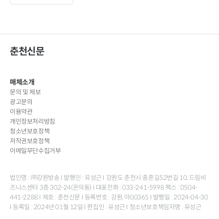
춘천신문
매체소개
문의 및 제보
광고문의
이용약관
개인정보처리방침
청소년보호정책
저작권보호정책
이메일무단수집거부
법인명 : ㈜강원방송 I 발행인 : 유성근 I 강원도 춘천시 충혼길52번길 10, 드림비
즈니스센터 3층 302-24(온의동) I 대표전화 : 033-241-5998 팩스 : 0504-
441-2288 I 제호 : 춘천신문 I 등록번호 : 강원, 아00365 I 발행일 : 2024-04-30
I 등록일 : 2024년 01월 12일 I 편집인 : 유성근 I 청소년보호책임자명 : 유성근