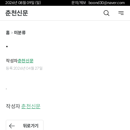
2026년 08월 09일 (일)
문의/제보 boond30@naver.com
춘천신문
홈
미분류
.
작성자
춘천신문
등록 2026년 04월 27일
.
작성자
춘천신문
뒤로가기