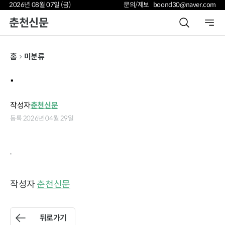
2026년 08월 07일 (금)
문의/제보 boond30@naver.com
춘천신문
홈
미분류
.
작성자
춘천신문
등록 2026년 04월 29일
.
작성자
춘천신문
뒤로가기