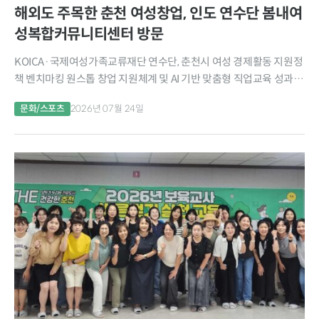
해외도 주목한 춘천 여성창업, 인도 연수단 봄내여
성복합커뮤니티센터 방문
KOICA·국제여성가족교류재단 연수단, 춘천시 여성 경제활동 지원정
책 벤치마킹 원스톱 창업 지원체계 및 AI 기반 맞춤형 직업교육 성과 공
유 지역 커뮤니티를 기반으로 여성의 창업과 경제활동을 적극 지원해
문화/스포츠
2026년 07월 24일
온 춘천시의 여성 창업 지원정책이...