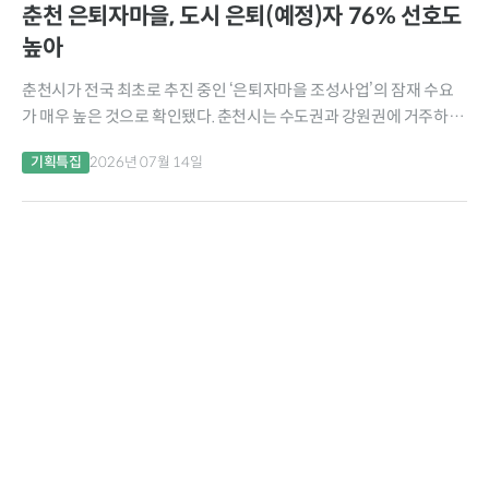
춘천 은퇴자마을, 도시 은퇴(예정)자 76% 선호도
높아
춘천시가 전국 최초로 추진 중인 ‘은퇴자마을 조성사업’의 잠재 수요
가 매우 높은 것으로 확인됐다. 춘천시는 수도권과 강원권에 거주하는
만 45세 이상 은퇴(예정)자 1,000명을 대상으로 설문조사를 실시한
기획특집
2026년 07월 14일
결과, 응답자의 76.8%가 춘천 은퇴자마을...