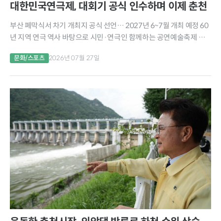
대한민국연극제, 대회기 공식 인수하며 이제 춘천
부산 폐막식서 차기 개최지 공식 선언… 2027년 6~7월 개최 예정 60
년 지역 연극 역사 바탕으로 시민·연극인 함께하는 공연예술축제 준
비 국내 대표 연극 축제인 대한민국연극제가 차기 개최지로 강원특별
문화/스포츠
2026년 07월 27일
자치도 춘천시를 확정 짓고...