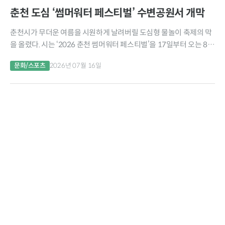
춘천 도심 ‘썸머워터 페스티벌’ 수변공원서 개막
춘천시가 무더운 여름을 시원하게 날려버릴 도심형 물놀이 축제의 막
을 올렸다. 시는 ‘2026 춘천 썸머워터 페스티벌’을 17일부터 오는 8월
17일까지 한 달간 춘천수변공원(삼천동 200-9)에서 운영한다. 운영
문화/스포츠
2026년 07월 16일
시간은 오전 10시부터 오후 5시까지로...