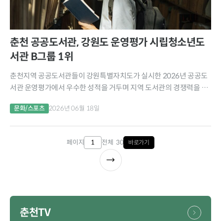
춘천 공공도서관, 강원도 운영평가 시립청소년도
서관 B그룹 1위
춘천지역 공공도서관들이 강원특별자치도가 실시한 2026년 공공도
서관 운영평가에서 우수한 성적을 거두며 지역 도서관의 경쟁력을 입
증했다. 최근 강원특별자치도가 도내 공립 공공도서관 45개소를 대상
문화/스포츠
2026년 06월 18일
으로 실시한 ‘2026년 공공도서관 운영평가’ 결과, 춘천시립청소년도
서관이 B그룹 종합 1위를...
페이지
전체 30
바로가기
춘천TV