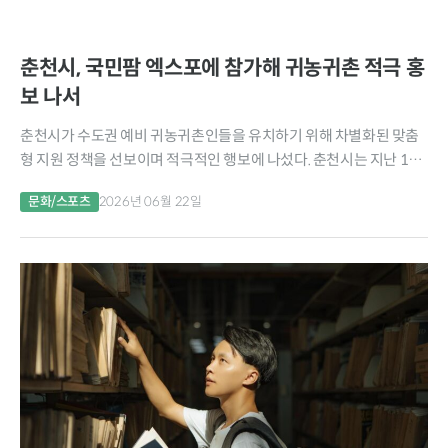
춘천시, 국민팜 엑스포에 참가해 귀농귀촌 적극 홍
보 나서
춘천시가 수도권 예비 귀농귀촌인들을 유치하기 위해 차별화된 맞춤
형 지원 정책을 선보이며 적극적인 행보에 나섰다. 춘천시는 지난 19
일부터 21일까지 사흘간 서울 aT센터에서 열린 ‘국민팜 엑스포’에 참
문화/스포츠
2026년 06월 22일
가해 도시민들에게 춘천만의 우수한 정주 여건과...