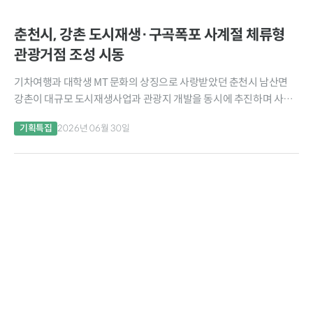
춘천시, 강촌 도시재생·구곡폭포 사계절 체류형
관광거점 조성 시동
기차여행과 대학생 MT 문화의 상징으로 사랑받았던 춘천시 남산면
강촌이 대규모 도시재생사업과 관광지 개발을 동시에 추진하며 사계
절 체류형 관광거점으로의 재도약에 나선다. 춘천시는 국토교통부의
기획특집
2026년 06월 30일
지역특화 도시재생 공모사업에 최종 선정돼 국비 150억 원을...