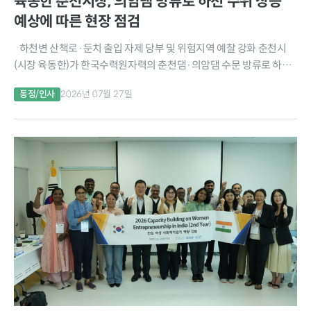
육동한 춘천시장, 의암댐 방류로 하천 수위 상승
예상에 따른 현장 점검
하천변 산책로·둔치 출입 자제 당부 및 위험지역 예찰 강화 춘천시
(시장 육동한)가 한국수력원자력의 춘천댐·의암댐 수문 방류로 하천
수위 상승이 예상됨에 따라 하천변 안전관리 강화에 나섰다. 육동한 춘
동정/인사
2026년 07월 27일
천시장은 27일 의암댐 하류 일대를...