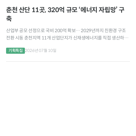
춘천 산단 11곳, 320억 규모 ‘에너지 자립망’ 구
축
산업부 공모 선정으로 국비 200억 확보… 2029년까지 친환경 구조
전환 시동 춘천지역 11개 산업단지가 신재생에너지를 직접 생산하고
효율적으로 관리하는 ‘에너지 자립형 산업단지’로 전환된다. 춘천시는
기획특집
2026년 07월 10일
산업통상자원부가 총괄하고 한국산업단지공단이 전담하는 ‘2026년
산업단지...